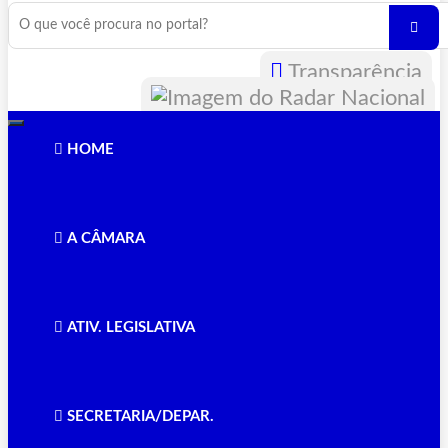
Transparência
Toggle
navigation
HOME
A CÂMARA
ATIV. LEGISLATIVA
SECRETARIA/DEPAR.