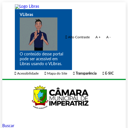
VLibras
Alto Contraste
A +
A -
O conteúdo desse portal
pode ser acessível em
Libras usando o VLibras.
Acessibilidade
Mapa do Site
Transparência
E-SIC
Buscar