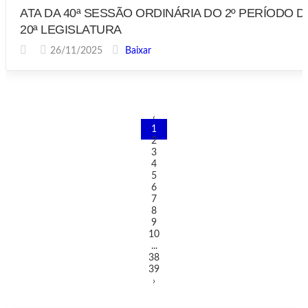
ATA DA 40ª SESSÃO ORDINÁRIA DO 2º PERÍODO D
20ª LEGISLATURA
26/11/2025
Baixar
‹
1
2
3
4
5
6
7
8
9
10
...
38
39
›