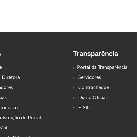
s
Transparência
e
Portal da Transparência
Diretora
Servidores
adores
Contracheque
ias
Diário Oficial
 Conosco
E-SIC
istração do Portal
ail