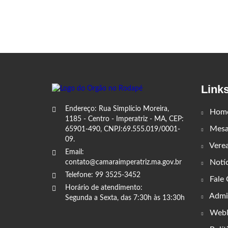
Link
Endereço: Rua Simplício Moreira,
Hom
1185 - Centro - Imperatriz - MA, CEP:
Mesa 
65901-490, CNPJ:69.555.019/0001-
09.
Vere
Email:
Notíc
contato@camaraimperatriz.ma.gov.br
Telefone: 99 3525-3452
Fale
Horário de atendimento:
Admin
Segunda a Sexta, das 7:30h às 13:30h
WebM