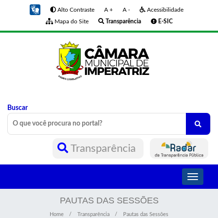
Alto Contraste
A +
A -
Acessibilidade
Mapa do Site
Transparência
E-SIC
Buscar
Transparência
Toggle
navigati
PAUTAS DAS SESSÕES
Home
Transparência
Pautas das Sessões