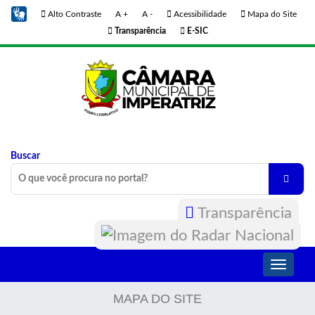
Alto Contraste
A +
A -
Acessibilidade
Mapa do Site
Transparência
E-SIC
Buscar
Transparência
Toggle
navigati
MAPA DO SITE