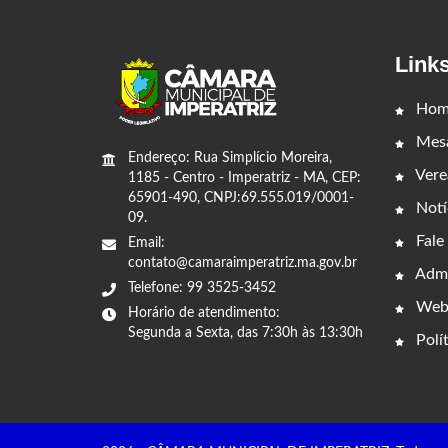
Link
Hom
Mesa
Endereço: Rua Simplício Moreira,
Vere
1185 - Centro - Imperatriz - MA, CEP:
65901-490, CNPJ:69.555.019/0001-
Notí
09.
Fale
Email:
contato@camaraimperatriz.ma.gov.br
Admi
Telefone: 99 3525-3452
Web
Horário de atendimento:
Segunda a Sexta, das 7:30h às 13:30h
Polít