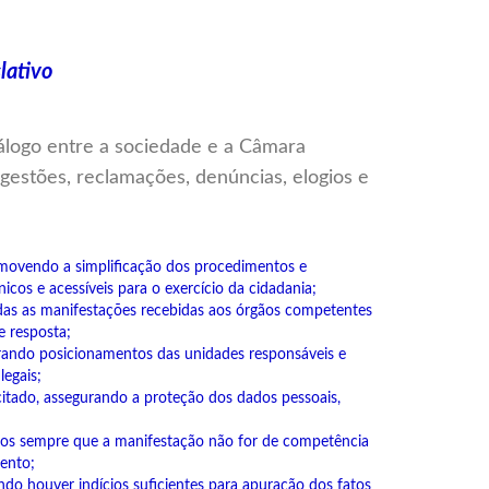
lativo
álogo entre a sociedade e a Câmara
gestões, reclamações, denúncias, elogios e
omovendo a simplificação dos procedimentos e
nicos e acessíveis para o exercício da cidadania;
todas as manifestações recebidas aos órgãos competentes
e resposta;
rando posicionamentos das unidades responsáveis e
egais;
citado, assegurando a proteção dos dados pessoais,
ãos sempre que a manifestação não for de competência
mento;
ndo houver indícios suficientes para apuração dos fatos