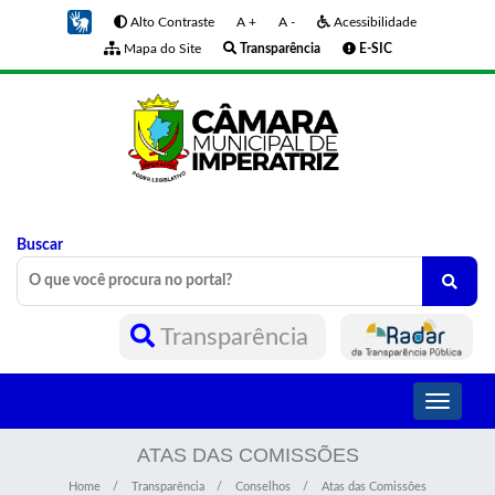
Alto Contraste
A +
A -
Acessibilidade
Mapa do Site
Transparência
E-SIC
Buscar
Transparência
Toggle
navigati
ATAS DAS COMISSÕES
Home
Transparência
Conselhos
Atas das Comissões