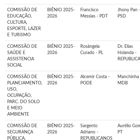
COMISSÃO DE
BIÊNIO 2025-
Francisco
Jhony Pan 
EDUCAÇÃO,
2026
Messias - PDT
PSD
CULTURA,
ESPORTE, LAZER
E TURISMO
COMISSÃO DE
BIÊNIO 2025-
Rosângela
Dr. Elias
SAÚDE E
2026
Curado - PL
Holanda -
ASSISTENCIA
REPUBLIC
SOCIAL
COMISSÃO DE
BIÊNIO 2025-
Alcemir Costa -
Manchinha 
PLANEJAMENTO,
2026
PODE
MDB
USO,
OCUPAÇÃO,
PARC. DO SOLO
E MEIO
AMBIENTE
COMISSÃO DE
BIÊNIO 2025-
Sargento
Aurélio Go
SEGURANÇA
2026
Adriano -
PT
PÚBLICA,
REPUBLICANOS