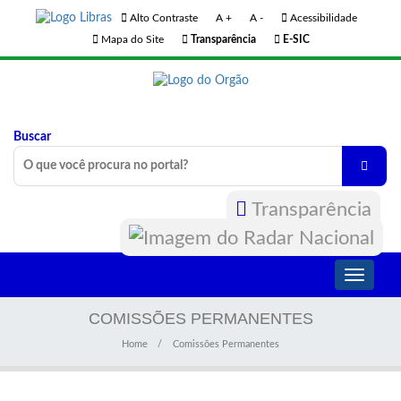
Alto Contraste
A +
A -
Acessibilidade
Mapa do Site
Transparência
E-SIC
Buscar
Transparência
Toggle
navigati
COMISSÕES PERMANENTES
Home
Comissões Permanentes