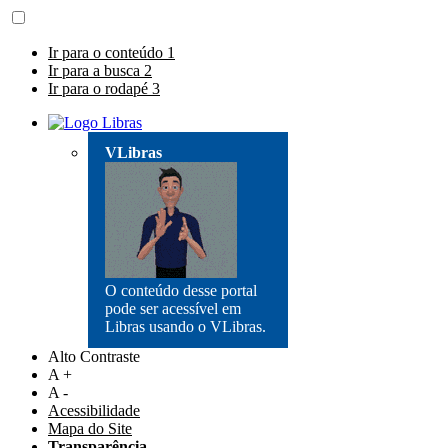
Ir para o conteúdo
1
Ir para a busca
2
Ir para o rodapé
3
VLibras
O conteúdo desse portal
pode ser acessível em
Libras usando o VLibras.
Alto Contraste
A +
A -
Acessibilidade
Mapa do Site
Transparência