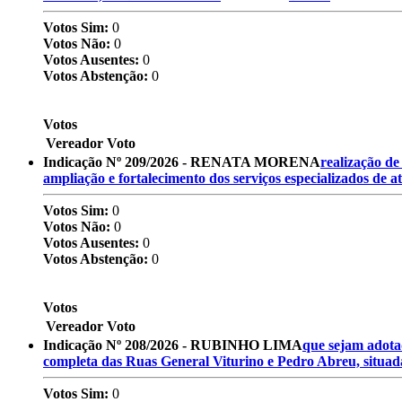
Votos Sim:
0
Votos Não:
0
Votos Ausentes:
0
Votos Abstenção:
0
Votos
Vereador
Voto
Indicação Nº 209/2026 - RENATA MORENA
realização de
ampliação e fortalecimento dos serviços especializados de a
Votos Sim:
0
Votos Não:
0
Votos Ausentes:
0
Votos Abstenção:
0
Votos
Vereador
Voto
Indicação Nº 208/2026 - RUBINHO LIMA
que sejam adota
completa das Ruas General Viturino e Pedro Abreu, situad
Votos Sim:
0