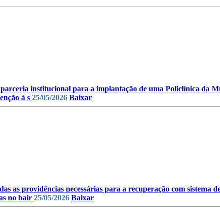
 parceria institucional para a implantação de uma Policlínica da M
tenção à s
25/05/2026
Baixar
das as providências necessárias para a recuperação com sistema de
as no bair
25/05/2026
Baixar