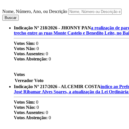
Nome, Número, Ano, ou Descrição
Buscar
Indicação Nº 218/2026 - JHONNY PAN
a realização de par
trecho entre as ruas Monte Castelo e Benedito Leite, no Ba
Votos Sim:
0
Votos Não:
0
Votos Ausentes:
0
Votos Abstenção:
0
Votos
Vereador
Voto
Indicação Nº 217/2026 - ALCEMIR COSTA
indico ao Pref
José Ribamar Alves Soares, a atualização da Lei Ordinária
Votos Sim:
0
Votos Não:
0
Votos Ausentes:
0
Votos Abstenção:
0