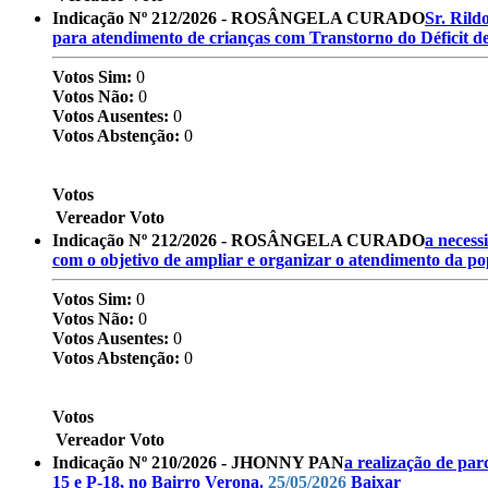
Indicação Nº 212/2026 - ROSÂNGELA CURADO
Sr. Rild
para atendimento de crianças com Transtorno do Déficit 
Votos Sim:
0
Votos Não:
0
Votos Ausentes:
0
Votos Abstenção:
0
Votos
Vereador
Voto
Indicação Nº 212/2026 - ROSÂNGELA CURADO
a necess
com o objetivo de ampliar e organizar o atendimento da 
Votos Sim:
0
Votos Não:
0
Votos Ausentes:
0
Votos Abstenção:
0
Votos
Vereador
Voto
Indicação Nº 210/2026 - JHONNY PAN
a realização de par
15 e P-18, no Bairro Verona.
25/05/2026
Baixar