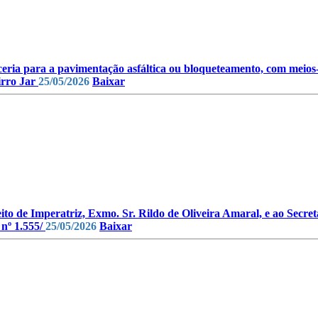
ceria para a pavimentação asfáltica ou bloqueteamento, com meios-
irro Jar
25/05/2026
Baixar
eito de Imperatriz, Exmo. Sr. Rildo de Oliveira Amaral, e ao Secr
 nº 1.555/
25/05/2026
Baixar