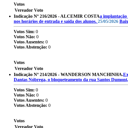
Votos
Vereador
Voto
Indicação Nº 216/2026 - ALCEMIR COSTA
a implantação 
nos horários de entrada e saída dos alunos.
25/05/2026
Bai
Votos Sim:
0
Votos Não:
0
Votos Ausentes:
0
Votos Abstenção:
0
Votos
Vereador
Voto
Indicação Nº 214/2026 - WANDERSON MANCHINHA.
Ex
Dantas Nóbrega, o bloqueteamento da rua Santos Dumont
Votos Sim:
0
Votos Não:
0
Votos Ausentes:
0
Votos Abstenção:
0
Votos
Vereador
Voto