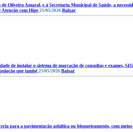
o de Oliveira Amaral, e à Secretaria Municipal de Saúde, a necessi
de Atenção com Hipe
25/05/2026
Baixar
idade de instalar o sistema de marcação de consultas e exames, SI
população que també
25/05/2026
Baixar
ceria para a pavimentação asfáltica ou bloqueteamento, com meios-fi