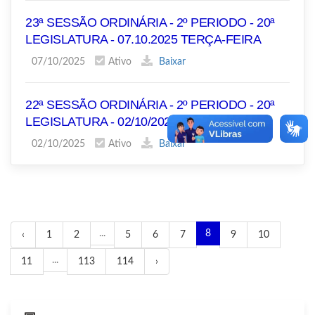
23ª SESSÃO ORDINÁRIA - 2º PERIODO - 20ª
LEGISLATURA - 07.10.2025 TERÇA-FEIRA
07/10/2025
Ativo
Baixar
22ª SESSÃO ORDINÁRIA - 2º PERIODO - 20ª
LEGISLATURA - 02/10/2025 QUINTA-FEIRA
02/10/2025
Ativo
Baixar
...
8
‹
1
2
5
6
7
9
10
...
11
113
114
›