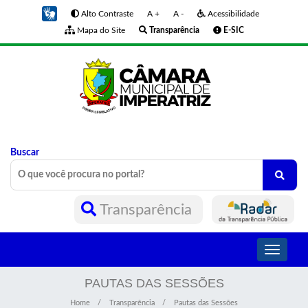
Alto Contraste
A +
A -
Acessibilidade
Mapa do Site
Transparência
E-SIC
Buscar
Transparência
Toggle
navigati
PAUTAS DAS SESSÕES
Home
Transparência
Pautas das Sessões