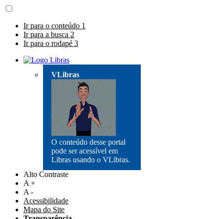
Ir para o conteúdo
1
Ir para a busca
2
Ir para o rodapé
3
VLibras
O conteúdo desse portal
pode ser acessível em
Libras usando o VLibras.
Alto Contraste
A +
A -
Acessibilidade
Mapa do Site
Transparência