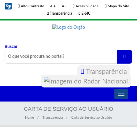
Alto Contraste
A +
A -
Acessibilidade
Mapa do Site
Transparência
E-SIC
Buscar
Transparência
Toggle
navigati
CARTA DE SERVIÇO AO USUÁRIO
Home
Transparência
Carta de Serviço ao Usuário