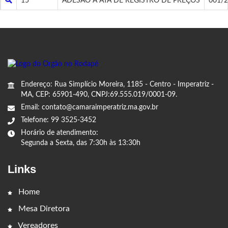
15
ADESÃO A ATA DE REGISTRO DE PREÇOS
001/
Endereço: Rua Simplício Moreira, 1185 - Centro - Imperatriz -
MA, CEP: 65901-490, CNPJ:69.555.019/0001-09.
Email: contato@camaraimperatriz.ma.gov.br
Telefone: 99 3525-3452
Horário de atendimento:
Segunda a Sexta, das 7:30h às 13:30h
Links
Home
Mesa Diretora
Vereadores