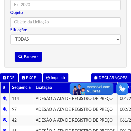
Objeto
Situação:
Buscar
PDF
EXCEL
Imprimir
DECLARAÇÕES
#
Sequência
Licitação
Nº/A
114
ADESÃO A ATA DE REGISTRO DE PREÇO
001/
97
ADESÃO A ATA DE REGISTRO DE PREÇO
002/
42
ADESÃO A ATA DE REGISTRO DE PREÇO
061/