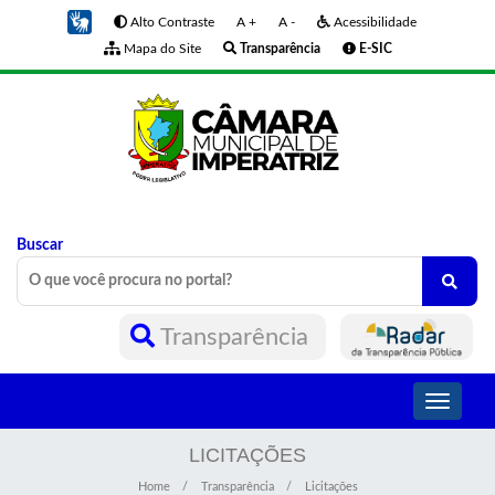
Alto Contraste
A +
A -
Acessibilidade
Mapa do Site
Transparência
E-SIC
Buscar
Transparência
Toggle
navigati
LICITAÇÕES
Home
Transparência
Licitações