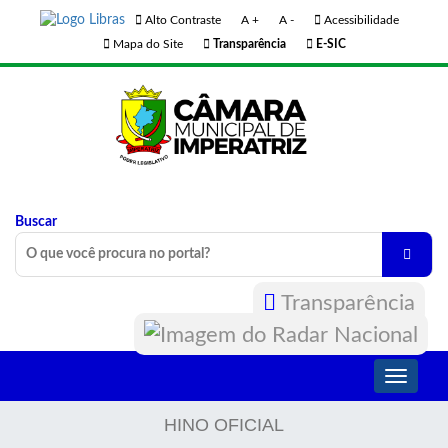
Alto Contraste
A +
A -
Acessibilidade
Mapa do Site
Transparência
E-SIC
Buscar
Transparência
Toggle
navigati
HINO OFICIAL