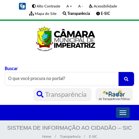
Alto Contraste
A +
A -
Acessibilidade
Mapa do Site
Transparência
E-SIC
Buscar
Transparência
Toggle
navigati
SISTEMA DE INFORMAÇÃO AO CIDADÃO – SIC
Home
Transparência
E-SIC