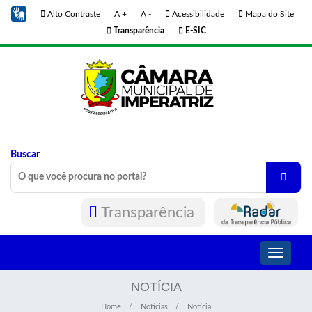
Alto Contraste
A +
A -
Acessibilidade
Mapa do Site
Transparência
E-SIC
Buscar
Transparência
Toggle
navigati
NOTÍCIA
Home
Noticias
Notícia