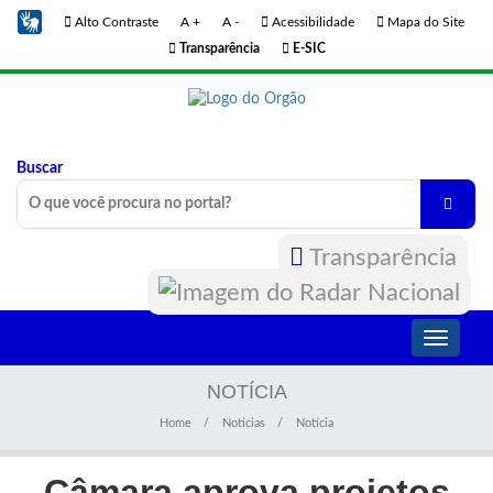
Alto Contraste
A +
A -
Acessibilidade
Mapa do Site
Transparência
E-SIC
Buscar
Transparência
Toggle
navigati
NOTÍCIA
Home
Noticias
Notícia
Câmara aprova projetos