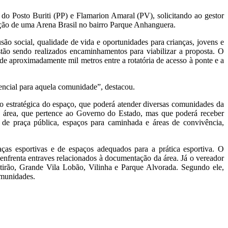
 do Posto Buriti (PP) e Flamarion Amaral (PV), solicitando ao gestor
tação de uma Arena Brasil no bairro Parque Anhanguera.
ão social, qualidade de vida e oportunidades para crianças, jovens e
ão sendo realizados encaminhamentos para viabilizar a proposta. O
 aproximadamente mil metros entre a rotatória de acesso à ponte e a
encial para aquela comunidade”, destacou.
ão estratégica do espaço, que poderá atender diversas comunidades da
 à área, que pertence ao Governo do Estado, mas que poderá receber
 de praça pública, espaços para caminhada e áreas de convivência,
ças esportivas e de espaços adequados para a prática esportiva. O
nfrenta entraves relacionados à documentação da área. Já o vereador
tirão, Grande Vila Lobão, Vilinha e Parque Alvorada. Segundo ele,
omunidades.