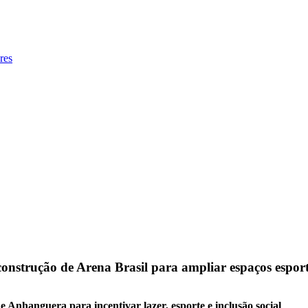
res
onstrução de Arena Brasil para ampliar espaços espor
Anhanguera para incentivar lazer, esporte e inclusão social