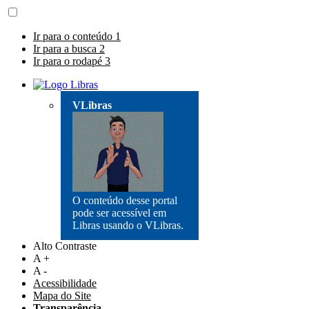
Ir para o conteúdo
1
Ir para a busca
2
Ir para o rodapé
3
VLibras
O conteúdo desse portal
pode ser acessível em
Libras usando o VLibras.
Alto Contraste
A +
A -
Acessibilidade
Mapa do Site
Transparência