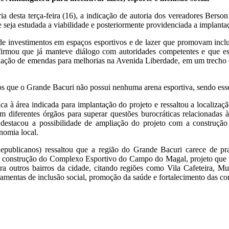
a desta terça-feira (16), a indicação de autoria dos vereadores Berson
e seja estudada a viabilidade e posteriormente providenciada a implan
e investimentos em espaços esportivos e de lazer que promovam inclus
firmou que já manteve diálogo com autoridades competentes e que est
nação de emendas para melhorias na Avenida Liberdade, em um trecho de
os que o Grande Bacuri não possui nenhuma arena esportiva, sendo ess
ca à área indicada para implantação do projeto e ressaltou a localizaç
om diferentes órgãos para superar questões burocráticas relacionadas
destacou a possibilidade de ampliação do projeto com a construção
nomia local.
epublicanos) ressaltou que a região do Grande Bacuri carece de pra
 a construção do Complexo Esportivo do Campo do Magal, projeto que e
a outros bairros da cidade, citando regiões como Vila Cafeteira, Mu
rramentas de inclusão social, promoção da saúde e fortalecimento das c