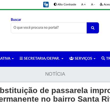
Alto Contraste
A +
A -
Acess
Buscar
LATIVA
SECRETARIA/DEPAR.
SERVIÇOS
TR
NOTÍCIA
ubstituição de passarela impr
ermanente no bairro Santa Ri