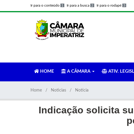
Ir para o conteúdo
1
Ir para a busca
2
Ir para o rodapé
3
HOME
A CÂMARA
ATIV. LEGIS
Home
Noticias
Notícia
Indicação solicita s
p