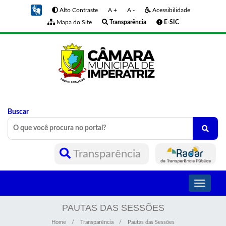
Alto Contraste
A +
A -
Acessibilidade
Mapa do Site
Transparência
E-SIC
Buscar
Transparência
Toggle
navigati
PAUTAS DAS SESSÕES
Home
Transparência
Pautas das Sessões