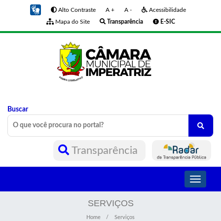
Alto Contraste
A +
A -
Acessibilidade
Mapa do Site
Transparência
E-SIC
Buscar
Transparência
Toggle
navigati
SERVIÇOS
Home
Serviços