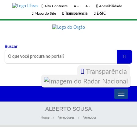
Alto Contraste
A +
A -
Acessibilidade
Mapa do Site
Transparência
E-SIC
Buscar
Transparência
Toggle
navigati
ALBERTO SOUSA
Home
Vereadores
Vereador