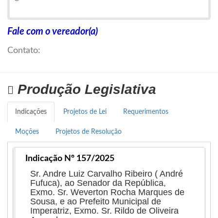
Formado em Administração e com uma carreira
Fale com o vereador(a)
de sucesso como empresário no ramo
Contato:
imobiliário, Alberto Sousa tem um vasto
conhecimento sobre a realidade e as
necessidades de Imperatriz, o que o motivou a
Produção Legislativa
ingressar na política.
Indicações
Projetos de Lei
Requerimentos
Seu trabalho é focado em melhorias na saúde,
Moções
Projetos de Resolução
educação, infraestrutura e geração de renda e
empregos para todos. Como empresário,
Indicação Nº 157/2025
jornalista e político, tem dedicado sua vida para
Sr. Andre Luiz Carvalho Ribeiro ( André
promover dignidade e justiça social as pessoas e
Fufuca), ao Senador da República,
transformar Imperatriz em um lugar melhor para
Exmo. Sr. Weverton Rocha Marques de
Sousa, e ao Prefeito Municipal de
todos.
Imperatriz, Exmo. Sr. Rildo de Oliveira