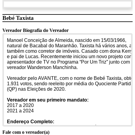
Bebé Taxista
Vereador
Biografia do Vereador
Manoel Conceição de Almeida, nascido em 15/03/1966,
natural de Bacabal do Maranhão. Taxista há vários anos, at
também como corretor de imóveis. Casado com dona Keny
e pai de Lucas. Recentemente iniciou um novo projeto com
apresentador de TV no Programa “Por Um Triz” junto com o
vereador Wanderson Manchinha.
Vereador pelo AVANTE, com o nome de Bebé Taxista, obte
1.931
votos, sendo reeleito por média do Quociente Partidár
(QP) nas Eleições de 2020.
Vereador em seu primeiro mandato:
2017 a 2020
2021 a 2024
Endereço Completo:
Avenida Industrial, Nº 01 Bairro: São José
Fale com o vereador(a)