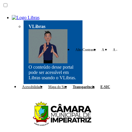
VLibras
Alto Contraste
A +
A -
O conteúdo desse portal
pode ser acessível em
Libras usando o VLibras.
Acessibilidade
Mapa do Site
Transparência
E-SIC