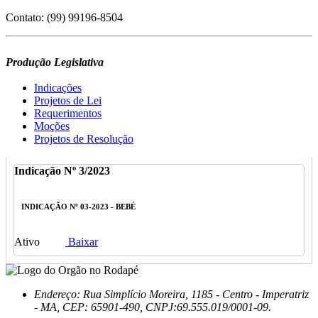
Contatos:
Contato: (99) 99196-8504
(99) 99196-8504
bebetaxista5122@gmail.com
Redes Sociais:
Produção Legislativa
Instagram:
@bebetaxista
Facebook:
https://www.facebook.com/profile.php?
Indicações
id=100063518418274
Projetos de Lei
Requerimentos
Moções
Projetos de Resolução
Indicação Nº 3/2023
INDICAÇÃO Nº 03-2023 - BEBÉ
Ativo
Baixar
Endereço: Rua Simplício Moreira, 1185 - Centro - Imperatriz
- MA, CEP: 65901-490, CNPJ:69.555.019/0001-09.