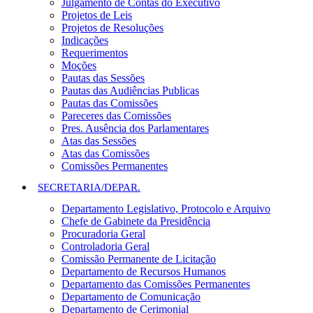
Julgamento de Contas do Executivo
Projetos de Leis
Projetos de Resoluções
Indicações
Requerimentos
Moções
Pautas das Sessões
Pautas das Audiências Publicas
Pautas das Comissões
Pareceres das Comissões
Pres. Ausência dos Parlamentares
Atas das Sessões
Atas das Comissões
Comissões Permanentes
SECRETARIA/DEPAR.
Departamento Legislativo, Protocolo e Arquivo
Chefe de Gabinete da Presidência
Procuradoria Geral
Controladoria Geral
Comissão Permanente de Licitação
Departamento de Recursos Humanos
Departamento das Comissões Permanentes
Departamento de Comunicação
Departamento de Cerimonial