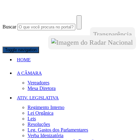
Buscar
Transparência
Toggle navigation
HOME
A CÂMARA
Vereadores
Mesa Diretora
ATIV. LEGISLATIVA
Regimento Interno
Lei Orgânica
Leis
Resoluções
Leg. Gastos dos Parlamentares
Verba Idenizatória