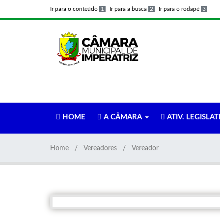
Ir para o conteúdo
1
Ir para a busca
2
Ir para o rodapé
3
HOME
A CÂMARA
ATIV. LEGISLAT
Home
Vereadores
Vereador