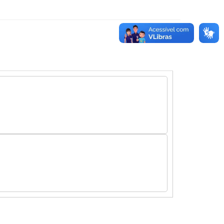
anciscorodriguesdacosta.chiquimdadiferro