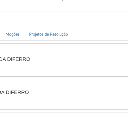
Contatos:
(99) 99136-0708
chiquimdadiferro@gmail.com
Moções
Projetos de Resolução
Redes Sociais:
Instagram:
@chiquimdadiferrovereador
Facebook:
https://www.facebook.com/fr
 DA DIFERRO
 DA DIFERRO