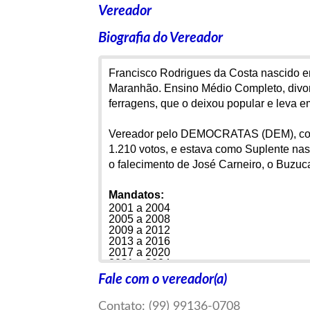
Vereador
Biografia do Vereador
Francisco Rodrigues da Costa nascido em
Maranhão. Ensino Médio Completo, divo
ferragens, que o deixou popular e leva 
Vereador pelo DEMOCRATAS (DEM), com 
1.210 votos, e estava como Suplente na
o falecimento de José Carneiro, o Buzu
Mandatos:
2001 a 2004
2005 a 2008
2009 a 2012
2013 a 2016
2017 a 2020
2021 a 2024
Fale com o vereador(a)
Endereço Completo:
Rua D, nº 630 – Bairro Bom Sucesso
Contato: (99) 99136-0708