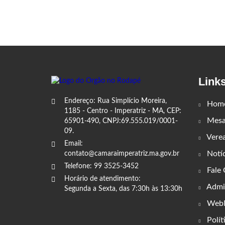
Link
Endereço: Rua Simplício Moreira,
Hom
1185 - Centro - Imperatriz - MA, CEP:
Mesa 
65901-490, CNPJ:69.555.019/0001-
09.
Vere
Email:
Notíc
contato@camaraimperatriz.ma.gov.br
Telefone: 99 3525-3452
Fale
Horário de atendimento:
Admin
Segunda a Sexta, das 7:30h às 13:30h
WebM
Polít