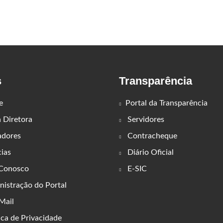
s
Transparência
e
Portal da Transparência
Diretora
Servidores
adores
Contracheque
ias
Diário Oficial
 Conosco
E-SIC
istração do Portal
ail
ica de Privacidade