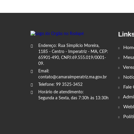
Link
Endereço: Rua Simplício Moreira,
Hom
1185 - Centro - Imperatriz - MA, CEP:
Mesa 
65901-490, CNPJ:69.555.019/0001-
09.
Vere
Email:
Notíc
contato@camaraimperatriz.ma.gov.br
Telefone: 99 3525-3452
Fale
Horário de atendimento:
Admin
Segunda a Sexta, das 7:30h às 13:30h
WebM
Polít