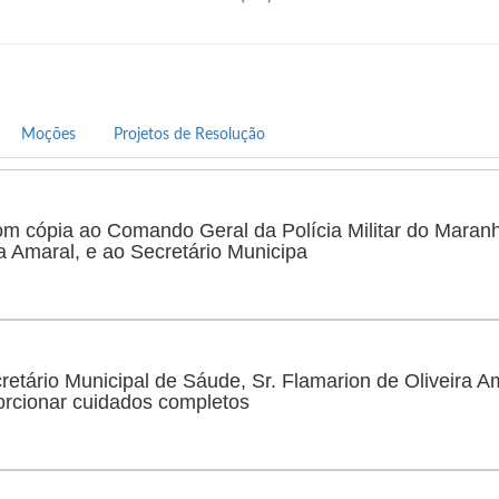
apoio de um grupo político forte e cons
capacidade de gerar mudanças positivas 
voltadas para um futuro mais justo e prós
Moções
Projetos de Resolução
Contatos:
E-mail:
eliasjr_h@yahoo.com.br
;
om cópia ao Comando Geral da Polícia Militar do Maranh
(99)
98153-7136
ra Amaral, e ao Secretário Municipa
Redes Sociais:
Instagram:
@Vereador_dr.elias_holanda.
cretário Municipal de Sáude, Sr. Flamarion de Oliveira A
orcionar cuidados completos