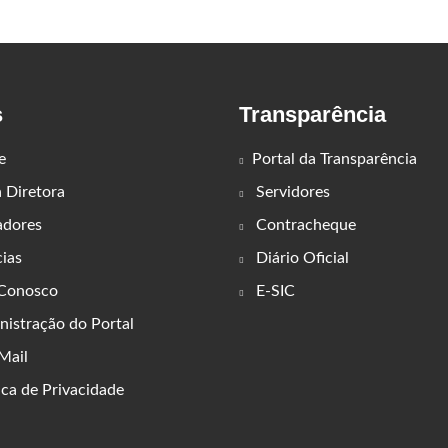
s
Transparência
e
Portal da Transparência
Diretora
Servidores
adores
Contracheque
ias
Diário Oficial
 Conosco
E-SIC
istração do Portal
ail
ica de Privacidade