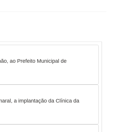
olidado em vários municípios, o que amplia sua
para a região. Seu trabalho e suas pautas são
pero para a população de Imperatriz.
ão, ao Prefeito Municipal de
maral, a implantação da Clínica da