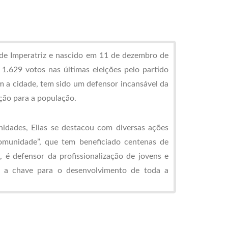
l de Imperatriz e nascido em 11 de dezembro de
1.629 votos nas últimas eleições pelo partido
m a cidade, tem sido um defensor incansável da
ção para a população.
idades, Elias se destacou com diversas ações
omunidade”, que tem beneficiado centenas de
, é defensor da profissionalização de jovens e
é a chave para o desenvolvimento de toda a
ratriz e Amarante, Elias também conta com o