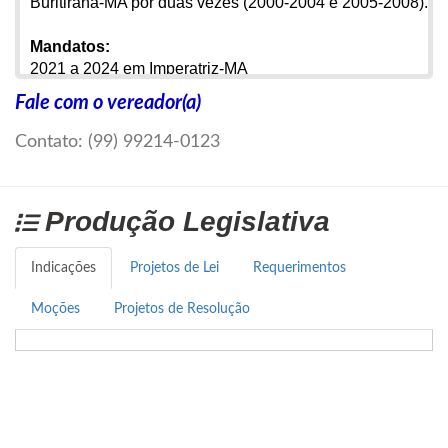
Buritirana-MA por duas vezes (2000-2004 e 2005-2008).
Mandatos:
2021 a 2024 em Imperatriz-MA
2005 a 2008 em Buritirana-MA
Fale com o vereador(a)
2000 a 2004 em Buritirana-MA
Contato: (99) 99214-0123
Endereço Completo:
Rua Antunes 01, bacuri- centro
Produção Legislativa
Contatos:
(99) 99214-0123 Assessoria
gab.ver.flamarionamaral.camaraitz@gmail.com
Indicações
Projetos de Lei
Requerimentos
Redes Sociais:
Moções
Projetos de Resolução
Instagram:
@flamarionamaral_
Facebook:
https://www.facebook.com/flamarion.amaral.7