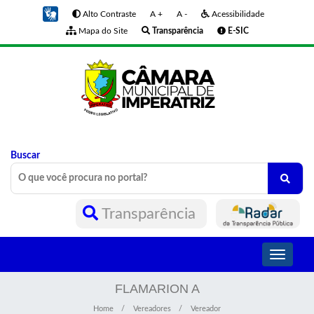
Alto Contraste
A +
A -
Acessibilidade
Mapa do Site
Transparência
E-SIC
Buscar
Transparência
Toggle
navigati
FLAMARION A
Home
Vereadores
Vereador