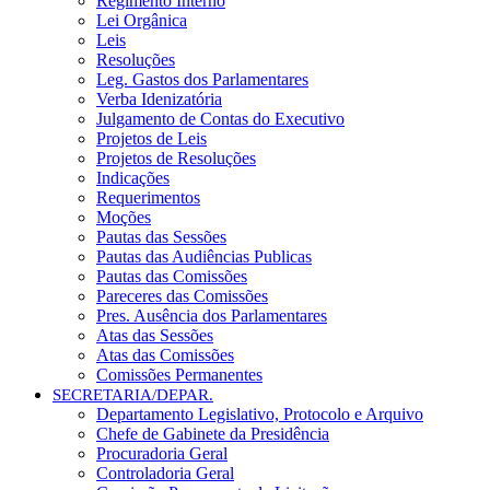
Regimento Interno
Lei Orgânica
Leis
Resoluções
Leg. Gastos dos Parlamentares
Verba Idenizatória
Julgamento de Contas do Executivo
Projetos de Leis
Projetos de Resoluções
Indicações
Requerimentos
Moções
Pautas das Sessões
Pautas das Audiências Publicas
Pautas das Comissões
Pareceres das Comissões
Pres. Ausência dos Parlamentares
Atas das Sessões
Atas das Comissões
Comissões Permanentes
SECRETARIA/DEPAR.
Departamento Legislativo, Protocolo e Arquivo
Chefe de Gabinete da Presidência
Procuradoria Geral
Controladoria Geral