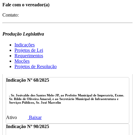
Fale com o vereador(a)
Contatos
:franciscomessiasvereador@gmail.com RedesSociais:
Contato:
Instagram:@eufranciscomessias Endereço do gabinete
:
Rua Urbano
Santos, n° 671, bairro Juçara, Entre Rua Ceará e Rua Rio Grande.
Produção Legislativa
Indicações
Projetos de Lei
Requerimentos
Moções
Projetos de Resolução
Indicação Nº 68/2025
. Sr. Josivaldo dos Santos Melo-JP, ao Prefeito Municipal de Imperatriz, Exmo.
Sr. Rildo de Oliveira Amaral, e ao Secretário Municipal de Infraestrutura e
Serviços Públicos, Sr. José Marcelin
Ativo
Baixar
Indicação Nº 90/2025