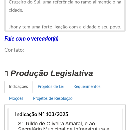
Cruzeiro do Sul, uma referência no ramo alimentício na
cidade.
Jhony tem uma forte ligação com a cidade e seu povo.
Com uma visão de empreendedorismo e
Fale com o vereador(a)
desenvolvimento local, ele se lançou na vida política e
Contato:
foi reeleito vereador pelo Partido da Social Democracia
Brasileira (PSDB), obtendo 1.798 votos em sua segunda
eleição.
Produção Legislativa
Com um trabalho focado na promoção da educação, na
Indicações
Projetos de Lei
Requerimentos
segurança pública e na melhoria da infraestrutura e da
Moções
Projetos de Resolução
saúde, Jhony tem se destacado por sua capacidade de
articulação e pela criação de parcerias com outros
Indicação Nº 103/2025
políticos para viabilizar melhorias significativas para a
Sr. Rildo de Oliveira Amaral, e ao
cidade. Seu objetivo é fazer de Imperatriz uma cidade
Secretário Municipal de Infraestrutura e