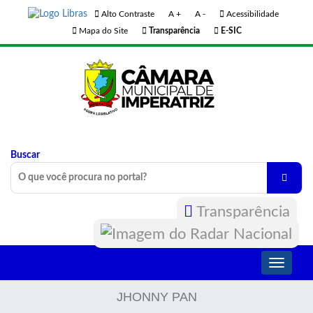
Alto Contraste
A +
A -
Acessibilidade
Mapa do Site
Transparência
E-SIC
Buscar
Transparência
Toggle
navigati
JHONNY PAN