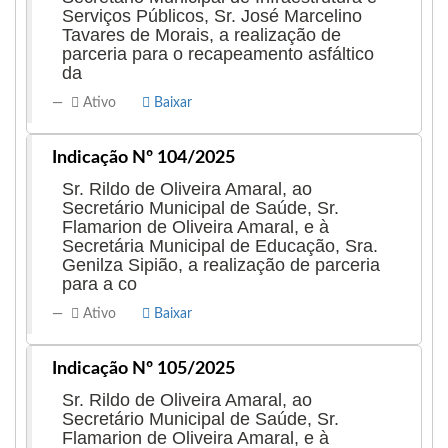
mais organizada, segura e com oportunidades reais
Serviços Públicos, Sr. José Marcelino
Tavares de Morais, a realização de
para todos os seus habitantes.
parceria para o recapeamento asfáltico
da
Contatos:
Ativo
Baixar
E-mail:
ascomjhonypan@gmail.com
Redes Sociais:
Indicação Nº 104/2025
Instagram: @vereador_jhonypan
Endereço do gabinete:
Câmara Municipal de Imperatriz
Sr. Rildo de Oliveira Amaral, ao
- MA
Secretário Municipal de Saúde, Sr.
Flamarion de Oliveira Amaral, e à
Rua Hermes da Fonseca 525A ao lado do
Secretária Municipal de Educação, Sra.
Paraiba vila lobao
Genilza Sipião, a realização de parceria
para a co
Ativo
Baixar
Indicação Nº 105/2025
Sr. Rildo de Oliveira Amaral, ao
Secretário Municipal de Saúde, Sr.
Flamarion de Oliveira Amaral, e à