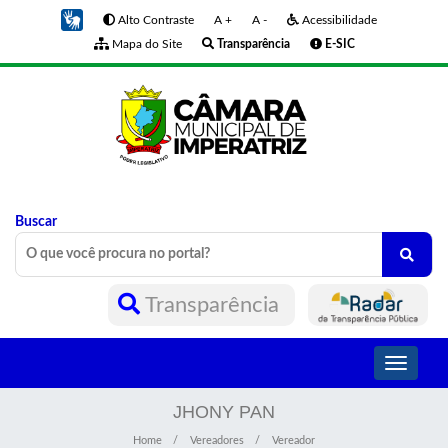
Alto Contraste
A +
A -
Acessibilidade
Mapa do Site
Transparência
E-SIC
Buscar
Transparência
Toggle
navigati
JHONY PAN
Home
Vereadores
Vereador