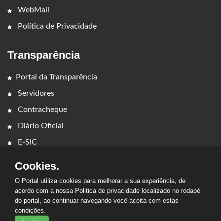
WebMail
Política de Privacidade
Transparência
Portal da Transparência
Servidores
Contracheque
Diário Oficial
E-SIC
Cookies.
O Portal utiliza cookies para melhorar a sua experiência, de
acordo com a nossa Politica de privacidade localizado no rodapé
do portal, ao continuar navegando você aceita com estas
2026 - CÂMARA MUNICIPAL DE IMPERATRIZ. Todos os direitos
condições.
reservados.