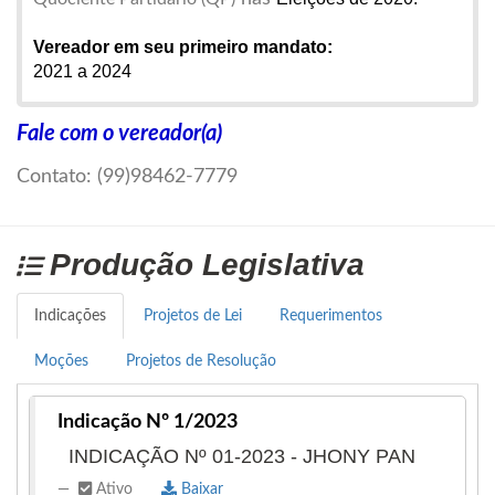
Vereador em seu primeiro mandato:
2021 a 2024
Endereço Completo:
Fale com o vereador(a)
Rua Espanha n° 34, Vila Redenção ll
Contato: (99)98462-7779
Contatos:
(99)98462-7779 (Assessora Nete)
jhonypan@gmail.com
Produção Legislativa
Redes Sociais:
Instagram:
@vereador_jhonypan
Indicações
Projetos de Lei
Requerimentos
Facebook:
https://www.facebook.com/jhony.pan.7
Moções
Projetos de Resolução
Indicação Nº 1/2023
INDICAÇÃO Nº 01-2023 - JHONY PAN
Ativo
Baixar