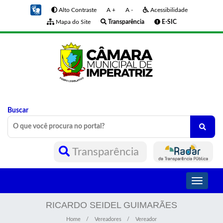
Alto Contraste
A +
A -
Acessibilidade
Mapa do Site
Transparência
E-SIC
Buscar
Transparência
Toggle
navigati
RICARDO SEIDEL GUIMARÃES
Home
Vereadores
Vereador