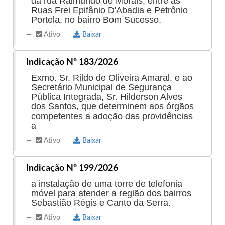
da rua Raimundo de Morais, entre as
Pública de Imperatriz, período em que
Ruas Frei Epifânio D'Abadia e Petrônio
Portela, no bairro Bom Sucesso.
desenvolveu ações voltadas à prevenção e à
redução da criminalidade, bem como à
Ativo
Baixar
promoção de iniciativas de educação e
Indicação Nº 183/2026
conscientização.
Exmo. Sr. Rildo de Oliveira Amaral, e ao
Secretário Municipal de Segurança
Ricardo Seidel mantém o compromisso de atuar
Pública Integrada, Sr. Hilderson Alves
dos Santos, que determinem aos órgãos
em defesa do futuro de Imperatriz, com foco nas
competentes a adoção das providências
necessidades da população e na promoção de
a
soluções que fortaleçam a inclusão e o bem-
Ativo
Baixar
estar coletivo.
Indicação Nº 199/2026
Endereço do gabinete: Av Dorgival Pinheiro (Entre
a instalação de uma torre de telefonia
Sousa Lima e Coriolano Milhomem) n• 163
móvel para atender a região dos bairros
Sebastião Régis e Canto da Serra.
Ativo
Baixar