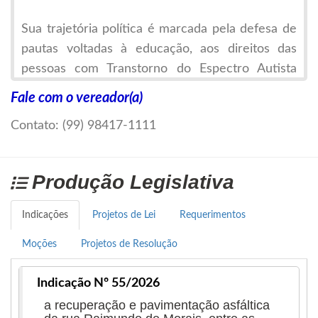
Sua trajetória política é marcada pela defesa de
pautas voltadas à educação, aos direitos das
pessoas com Transtorno do Espectro Autista
(TEA) e à causa animal. Ao longo de sua atuação
Fale com o vereador(a)
parlamentar, tem trabalhado na construção de
Contato: (99) 98417-1111
políticas públicas direcionadas ao
desenvolvimento social e à melhoria da
qualidade de vida da população de Imperatriz.
Produção Legislativa
Além do trabalho na Câmara Municipal, assumiu,
Indicações
Projetos de Lei
Requerimentos
por três meses, o mandato de deputado estadual
Moções
Projetos de Resolução
na
Assembleia Legislativa do Estado do
Maranhão
, contribuindo com as demandas
Indicação Nº 55/2026
regionais no âmbito estadual. Também exerceu o
a recuperação e pavimentação asfáltica
cargo de secretário municipal de Segurança