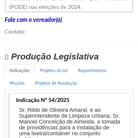
(PODE) nas eleições de 2024.
Fale com o vereador(a)
Ao longo de sua carreira, Terezinha tem sido
um exemplo de dedicação à comunidade e ao
Contato:
serviço público. Seu trabalho é marcado
pela sensibilidade e compromisso com as causas
Produção Legislativa
sociais, especialmente nas áreas
de saúde, assistência social e educação. Seu
Indicações
Projetos de Lei
Requerimentos
profundo vínculo com a cidade e com as
necessidades da população tem sido um
Moções
Projetos de Resolução
diferencial em sua ação política.
Indicação Nº 54/2025
Com uma experiência consolidada de mais de 20
Sr. Rildo de Oliveira Amaral, e ao
anos de atuação política, Terezinha é
Superintendente de Limpeza Urbana, Sr.
Manoel Conceição de Almeida, a tomada
reconhecida por sua capacidade de atendimento
de providências para a instalação de
direto às necessidades da comunidade e sua
uma lixeira/container no conjunto