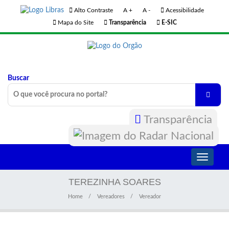
Alto Contraste
A +
A -
Acessibilidade
Mapa do Site
Transparência
E-SIC
Buscar
Transparência
Toggle
navigati
TEREZINHA SOARES
Home
Vereadores
Vereador