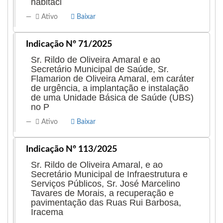
habitaci
habilidade em transformar demandas da
população em ações políticas concretas.
Ativo
Baixar
Como vereadora reeleita, ela segue firme no
Indicação Nº 71/2025
propósito de promover a qualidade de vida da
Sr. Rildo de Oliveira Amaral e ao
Secretário Municipal de Saúde, Sr.
população de Imperatriz e continuar sendo
Flamarion de Oliveira Amaral, em caráter
uma voz ativa nas questões sociais que
de urgência, a implantação e instalação
de uma Unidade Básica de Saúde (UBS)
impactam diretamente o cotidiano da cidade.
no P
Contatos:
Ativo
Baixar
terezinhasoares1959cmi@gmail.com
Redes Sociais:
Indicação Nº 113/2025
Instagram: @vereadora_terezinha_soares
Sr. Rildo de Oliveira Amaral, e ao
Endereço do gabinete:
Secretário Municipal de Infraestrutura e
Câmara Municipal de Imperatriz /MA
Serviços Públicos, Sr. José Marcelino
Tavares de Morais, a recuperação e
AV. Santa Tereza esquina com Rua Pará n° 1118
pavimentação das Ruas Rui Barbosa,
A - Centro
Iracema