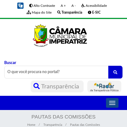
Alto Contraste
A +
A -
Acessibilidade
Mapa do Site
Transparência
E-SIC
Buscar
Transparência
Toggle
navigati
PAUTAS DAS COMISSÕES
Home
Transparência
Pautas das Comissões