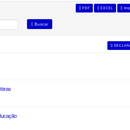
PDF
EXCEL
Imp
Buscar
DECLAR
Obras
Educação