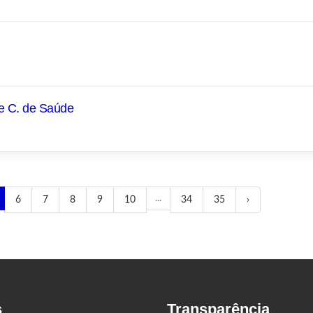
 e C. de Saúde
...
6
7
8
9
10
34
35
›
s
Transparência