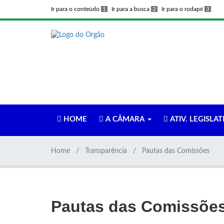
Ir para o conteúdo
1
Ir para a busca
2
Ir para o rodapé
3
HOME
A CÂMARA
ATIV. LEGISLAT
Home
Transparência
Pautas das Comissões
Pautas das Comissõe