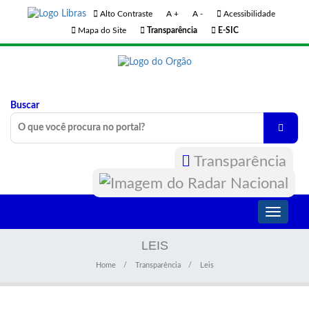
Alto Contraste
A +
A -
Acessibilidade
Mapa do Site
Transparência
E-SIC
Buscar
Transparência
Toggle
navigati
LEIS
Home
Transparência
Leis