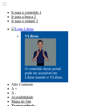
Ir para o conteúdo
1
Ir para a busca
2
Ir para o rodapé
3
VLibras
O conteúdo desse portal
pode ser acessível em
Libras usando o VLibras.
Alto Contraste
A +
A -
Acessibilidade
Mapa do Site
Transparência